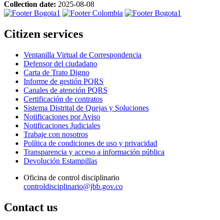
Collection date:
2025-08-08
Citizen services
Ventanilla Virtual de Correspondencia
Defensor del ciudadano
Carta de Trato Digno
Informe de gestión PQRS
Canales de atención PQRS
Certificación de contratos
Sistema Distrital de Quejas y Soluciones
Notificaciones por Aviso
Notificaciones Judiciales
Trabaje con nosotros
Política de condiciones de uso y privacidad
Transparencia y acceso a información pública
Devolución Estampillas
Oficina de control disciplinario
controldisciplinario@jbb.gov.co
Contact us