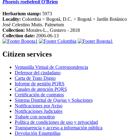
Phoenix roebelenii
O'Brien
Herbarium stamp:
5973
Locality:
Colombia > Bogotá, D.C. > Bogotá > Jardín Botánico
José Celestino Mutis. Palmetum
Collection:
Morales-L., Gustavo - 2818
Collection date:
2006-06-13
Citizen services
Ventanilla Virtual de Correspondencia
Defensor del ciudadano
Carta de Trato Digno
Informe de gestión PQRS
Canales de atención PQRS
Certificación de contratos
Sistema Distrital de Quejas y Soluciones
Notificaciones por Aviso
Notificaciones Judiciales
Trabaje con nosotros
Política de condiciones de uso y privacidad
Transparencia y acceso a información pública
Devolución Estampillas