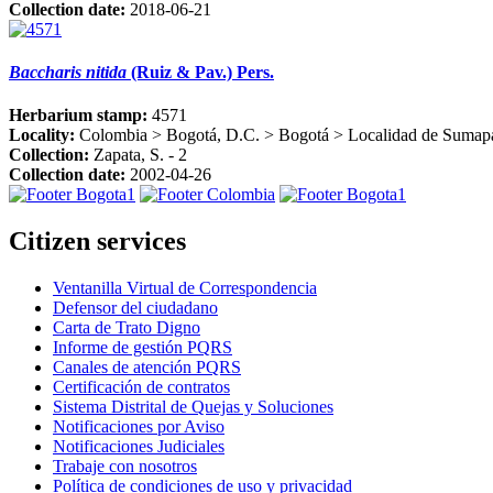
Collection date:
2018-06-21
Baccharis nitida
(Ruiz & Pav.) Pers.
Herbarium stamp:
4571
Locality:
Colombia > Bogotá, D.C. > Bogotá > Localidad de Sumapa
Collection:
Zapata, S. - 2
Collection date:
2002-04-26
Citizen services
Ventanilla Virtual de Correspondencia
Defensor del ciudadano
Carta de Trato Digno
Informe de gestión PQRS
Canales de atención PQRS
Certificación de contratos
Sistema Distrital de Quejas y Soluciones
Notificaciones por Aviso
Notificaciones Judiciales
Trabaje con nosotros
Política de condiciones de uso y privacidad