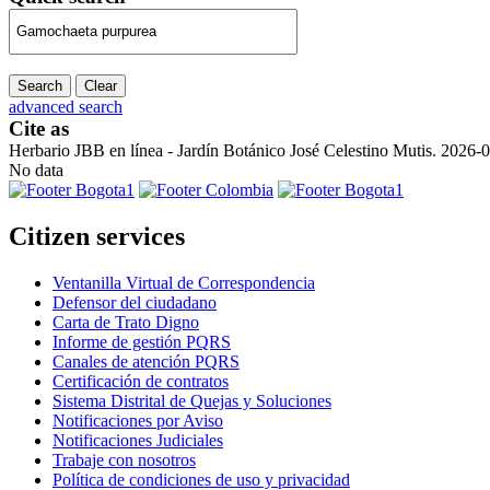
Search
Clear
advanced search
Cite as
Herbario JBB en línea - Jardín Botánico José Celestino Mutis. 2026-
No data
Citizen services
Ventanilla Virtual de Correspondencia
Defensor del ciudadano
Carta de Trato Digno
Informe de gestión PQRS
Canales de atención PQRS
Certificación de contratos
Sistema Distrital de Quejas y Soluciones
Notificaciones por Aviso
Notificaciones Judiciales
Trabaje con nosotros
Política de condiciones de uso y privacidad