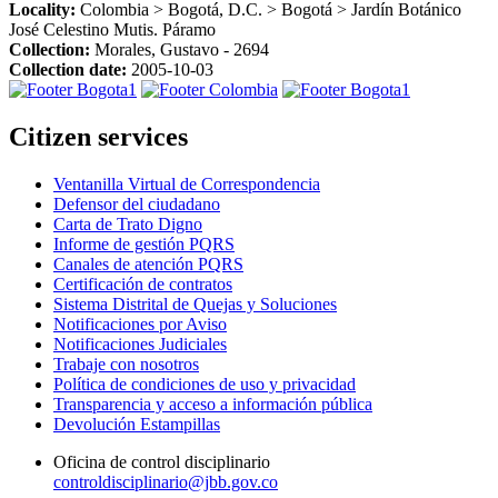
Locality:
Colombia > Bogotá, D.C. > Bogotá > Jardín Botánico
José Celestino Mutis. Páramo
Collection:
Morales, Gustavo - 2694
Collection date:
2005-10-03
Citizen services
Ventanilla Virtual de Correspondencia
Defensor del ciudadano
Carta de Trato Digno
Informe de gestión PQRS
Canales de atención PQRS
Certificación de contratos
Sistema Distrital de Quejas y Soluciones
Notificaciones por Aviso
Notificaciones Judiciales
Trabaje con nosotros
Política de condiciones de uso y privacidad
Transparencia y acceso a información pública
Devolución Estampillas
Oficina de control disciplinario
controldisciplinario@jbb.gov.co